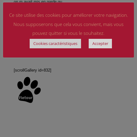
on m avait mis en garde qu
il ne les aimait pas .
Ce site utilise des cookies pour améliorer votre navigation.
merci il nous apporte beaucoup de joie il est trés fugueur par
Nous supposerons que cela vous convient, mais vous
contre .
pouvez quitter si vous le souhaitez.
bonne continuation a vous et merci encore désolée pour le
Cookies caractéristiques
Accepter
coté tardif mais a chaque fois je me disais il faut que je leur
ecrive , voila c est enfin fait, mieux vaut tard que jamais.
[scrollGallery id=832]