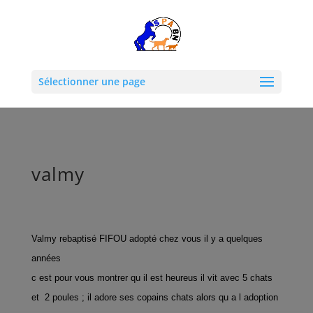
Sélectionner une page
valmy
Valmy rebaptisé FIFOU adopté chez vous il y a quelques
années
c est pour vous montrer qu il est heureus il vit avec 5 chats
et 2 poules ; il adore ses copains chats alors qu a l adoption