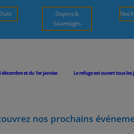
Chats
Doyens &
Nos 
Sauvetages
bre et du 1er janvier.
Le refuge est ouvert tous les jours f
ouvrez nos prochains événem