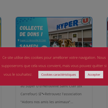
Ce site utilise des cookies pour améliorer votre navigation. Nous
supposerons que cela vous convient, mais vous pouvez quitter si
📣 COLLECTE DE DONS LE 13/06 !
vous le souhaitez.
Cookies caractéristiques
Accepter
Ce samedi 13 juin, rdv de 10H00 à 18h00
au Super U d'Hérouville Saint Clair (ex
Carrefour) 🛒🐾Retrouvez l'association
"Aidons nos amis les animaux"...