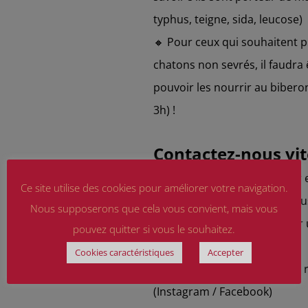
typhus, teigne, sida, leucose)
🔸 Pour ceux qui souhaitent 
chatons non sevrés, il faudra
pouvoir les nourrir au biberon
3h) !
Contactez-nous vit
Si vous souhaitez nous aider e
Ce site utilise des cookies pour améliorer votre navigation.
que famille d’accueil ou si vo
Nous supposerons que cela vous convient, mais vous
n’hésitez pas à nous envoyer u
pouvez quitter si vous le souhaitez.
spa.bn.verson@gmail.com
Cookies caractéristiques
Accepter
Ou en message privé via nos r
(Instagram / Facebook)