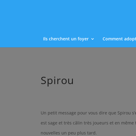
Ils cherchent un foyer
Comment adopt
Spirou
Un petit message pour vous dire que Spirou s’e
est sage et très câlin très joueurs et en mêm
nouvelles un peu plus tard.