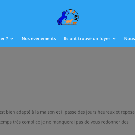
er ?
Nos événements
Ils ont trouvé un foyer
Nous
st bien adapté à la maison et il passe des jours heureux et reposan
e temps très complice je ne manquerai pas de vous redonner des