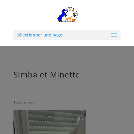
Sélectionner une page
Simba et Minette
‌Tout va bien