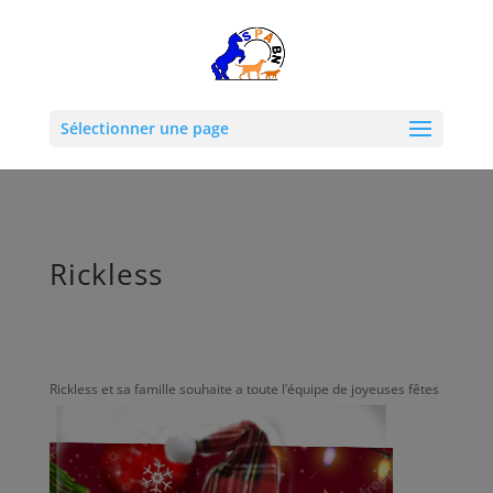
Sélectionner une page
Rickless
Rickless et sa famille souhaite a toute l’équipe de joyeuses fêtes