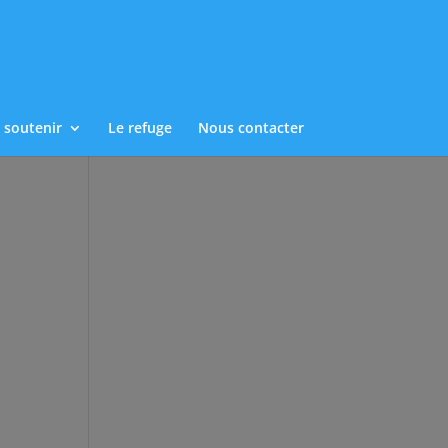
 soutenir
Le refuge
Nous contacter