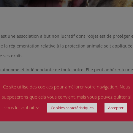
est une association à but non lucratif dont l’objet est de protéger e
ue la réglementation relative à la protection animale soit appliquée
e ses droits.
autonome et indépendante de toute autre. Elle peut adhérer à une c
ocaux que les animaux abandonnés par leurs maîtres, les animaux p
Ce site utilise des cookies pour améliorer votre navigation. Nous
supposerons que cela vous convient, mais vous pouvez quitter si
vous le souhaitez.
Cookies caractéristiques
Accepter