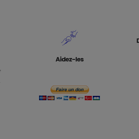
Aidez-les
f
.