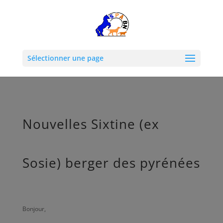
Sélectionner une page
Nouvelles Sixtine (ex
Sosie) berger des pyrénées
Bonjour,