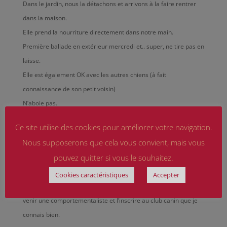
Dans le jardin, nous la détachons et arrivons à la faire rentrer
dans la maison.
Elle prend la nourriture directement dans notre main.
Première ballade en extérieur mercredi et.. super, ne tire pas en
laisse.
Elle est également OK avec les autres chiens (à fait
connaissance de son petit voisin)
N’aboie pas.
Par contre,
Ce site utilise des cookies pour améliorer votre navigation.
Dans la maison reste beaucoup dans son coin ne vient pas du
Nous supposerons que cela vous convient, mais vous
tout à nous.
pouvez quitter si vous le souhaitez.
Mange très peu.
Cookies caractéristiques
Accepter
J’attends la visite chez le vétérinaire mardi prochain pour faire
venir une comportementaliste et l’inscrire au club canin que je
connais bien.