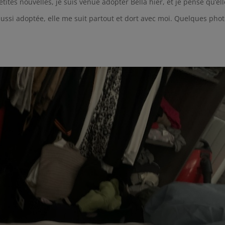
ites nouvelles, je suis venue adopter Bella hier, et je pense qu’ell
aussi adoptée, elle me suit partout et dort avec moi. Quelques pho