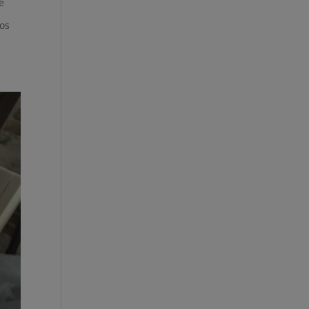
e
tos