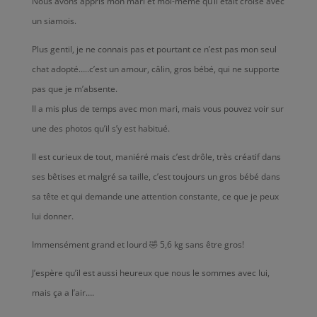
Nous avons appris mon mari et moi-même qu’il était croisé avec
un siamois.
Plus gentil, je ne connais pas et pourtant ce n’est pas mon seul
chat adopté…..c’est un amour, câlin, gros bébé, qui ne supporte
pas que je m’absente.
Il a mis plus de temps avec mon mari, mais vous pouvez voir sur
une des photos qu’il s’y est habitué.
Il est curieux de tout, maniéré mais c’est drôle, très créatif dans
ses bêtises et malgré sa taille, c’est toujours un gros bébé dans
sa tête et qui demande une attention constante, ce que je peux
lui donner.
Immensément grand et lourd 🤣 5,6 kg sans être gros!
J’espère qu’il est aussi heureux que nous le sommes avec lui,
mais ça a l’air….