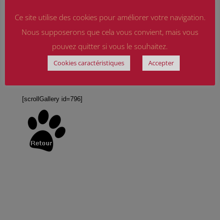
mon appartement, même s'il prend plaisir a regarder par la
Ce site utilise des cookies pour améliorer votre navigation.
fenêtre et se mettre
sur le rebord.
Nous supposerons que cela vous convient, mais vous
pouvez quitter si vous le souhaitez.
Bonne fin de journée,
Cookies caractéristiques
Accepter
Margot & Helium
[scrollGallery id=796]