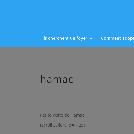
Ils cherchent un foyer
Comment adopt
hamac
Petite visite de Hamac
[scrollGallery id=1425]