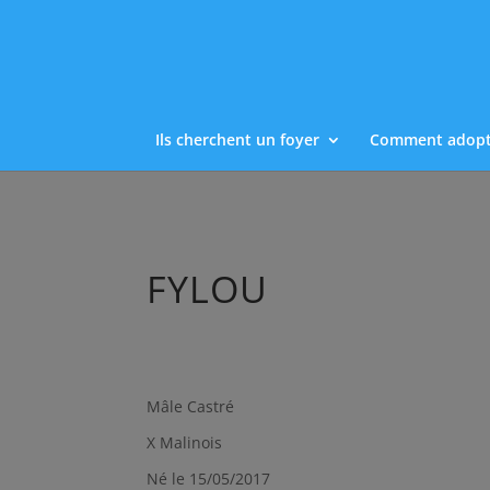
Ils cherchent un foyer
Comment adopt
FYLOU
Mâle Castré
X Malinois
Né le 15/05/2017