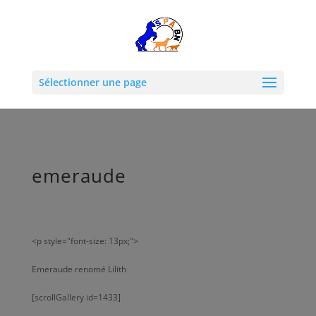
Sélectionner une page
emeraude
<p style="font-size: 13px;">
Emeraude renomé Lilith
[scrollGallery id=1433]