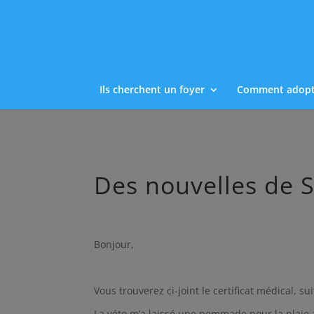
Ils cherchent un foyer
Comment adopt
Des nouvelles de
Bonjour,
Vous trouverez ci-joint le certificat médical, s
La véto m’a laissé une pommade pour la plaie