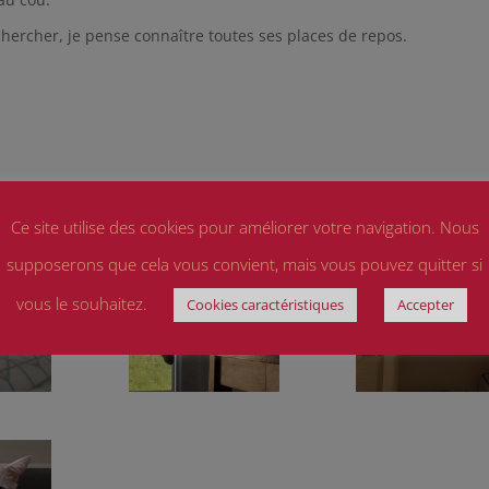
e chercher, je pense connaître toutes ses places de repos.
Ce site utilise des cookies pour améliorer votre navigation. Nous
supposerons que cela vous convient, mais vous pouvez quitter si
vous le souhaitez.
Cookies caractéristiques
Accepter