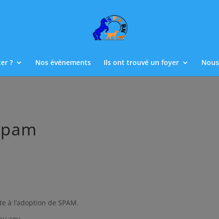
er ?
Nos événements
Ils ont trouvé un foyer
Nous
 Spam
uite à l’adoption de SPAM.
 au cou.