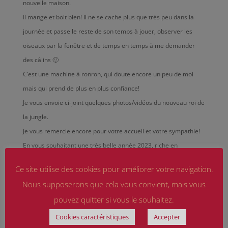
nouvelle maison.
Il mange et boit bien! Il ne se cache plus que très peu dans la
journée et passe le reste de son temps à jouer, observer les
oiseaux par la fenêtre et de temps en temps à me demander
des câlins 🙂
C’est une machine à ronron, qui doute encore un peu de moi
mais qui prend de plus en plus confiance!
Je vous envoie ci-joint quelques photos/vidéos du nouveau roi de
la jungle.
Je vous remercie encore pour votre accueil et votre sympathie!
En vous souhaitant une très belle année 2023, riche en
adoptions! Mes meilleurs vœux,
Ce site utilise des cookies pour améliorer votre navigation.
Marine
Nous supposerons que cela vous convient, mais vous
pouvez quitter si vous le souhaitez.
Cookies caractéristiques
Accepter