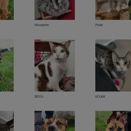
Moustache
Pirate
BIDOU
KOUMI