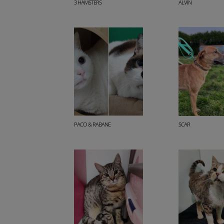
3 HAMSTERS
ALVIN
PACO & RABANE
SCAR