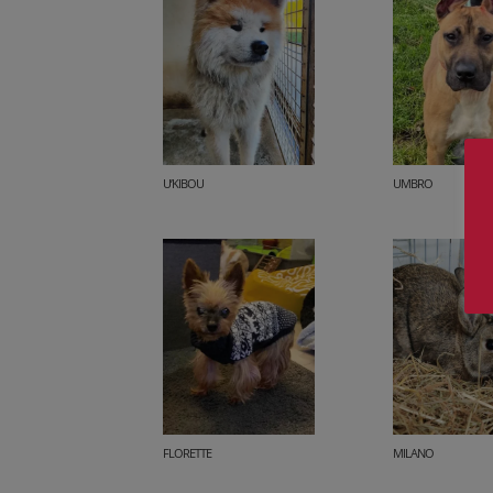
U’KIBOU
UMBRO
FLORETTE
MILANO