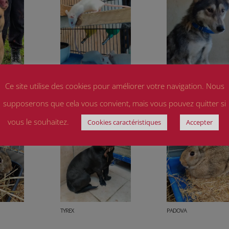
Ce site utilise des cookies pour améliorer votre navigation. Nous
3 Souris
ELEVEN
supposerons que cela vous convient, mais vous pouvez quitter si
vous le souhaitez.
Cookies caractéristiques
Accepter
TYREX
PADOVA