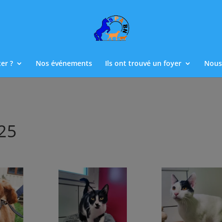
er ?
Nos événements
Ils ont trouvé un foyer
Nous
25