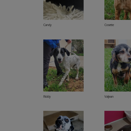
Candy
Cosette
Riddy
Valjean