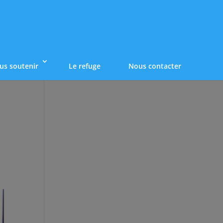
us soutenir
Le refuge
Nous contacter