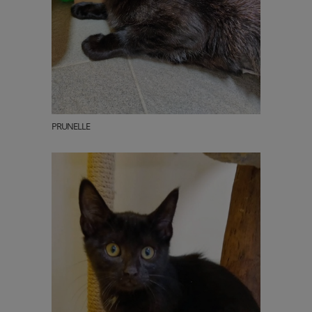
PRUNELLE