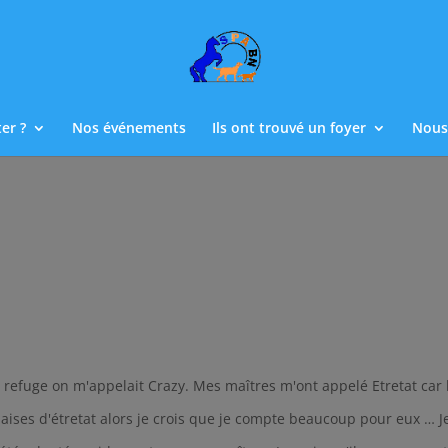
er ?
Nos événements
Ils ont trouvé un foyer
Nous
u refuge on m'appelait Crazy. Mes maîtres m'ont appelé Etretat car 
alaises d'étretat alors je crois que je compte beaucoup pour eux … J