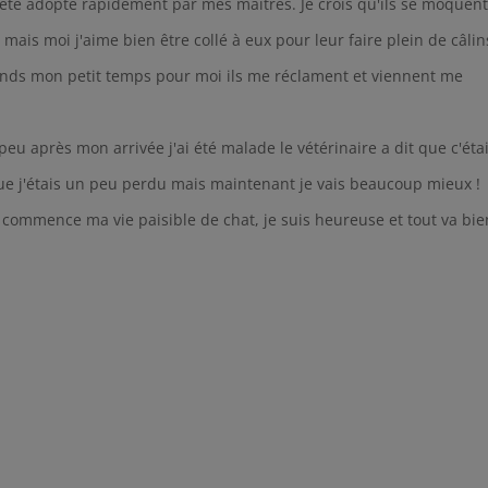
t été adopté rapidement par mes maîtres. Je crois qu'ils se moquen
 mais moi j'aime bien être collé à eux pour leur faire plein de câlin
rends mon petit temps pour moi ils me réclament et viennent me
u après mon arrivée j'ai été malade le vétérinaire a dit que c'étai
ique j'étais un peu perdu mais maintenant je vais beaucoup mieux !
commence ma vie paisible de chat, je suis heureuse et tout va bien