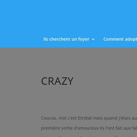
Ils cherchent un foyer
Comment adopt
CRAZY
Coucou, moi c'est Etretat mais quand j'étais a
première sortie d'amoureux ils l'ont fait aux f