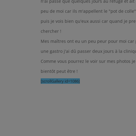
n'ai passé que quelques jours au refuge et ai
peu de moi car ils m'appellent le "pot de colle"
puis je vois bien qu'eux aussi car quand je p
chercher !
Mes maîtres ont eu un peu peur pour moi car pe
une gastro j'ai dû passer deux jours à la clin
Comme vous pourrez le voir sur mes photos je 
bientôt peut être !
[scrollGallery id=1086]