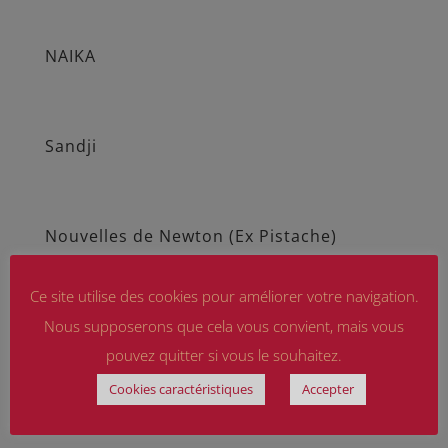
NAIKA
Sandji
Nouvelles de Newton (Ex Pistache)
Ce site utilise des cookies pour améliorer votre navigation.
Urgo et l’un de ses colocs
Nous supposerons que cela vous convient, mais vous
pouvez quitter si vous le souhaitez.
Cookies caractéristiques
Accepter
Les voeux de Cannelle et Rebelle