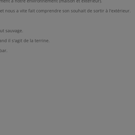
dement à notre environnement (maison et extérieur).
 et nous a vite fait comprendre son souhait de sortir à l'extérieur.
out sauvage.
d il s'agit de la terrine.
bar.