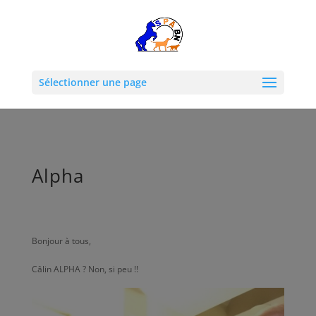
Sélectionner une page
Alpha
Bonjour à tous,
Câlin ALPHA ? Non, si peu !!