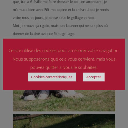
que j’irai à Giéville me faire dresser le poil, en attendant , je
m’amuse bien avec Fifi ma copine et la chèvre à qui je rends
visite tous les jours, je passe sous le grillage et hop..
Moi, je trouve çà rigolo, mais pas Laurent qui ne sait plus où
donner de la tête avec ce fichu grillage.
Je fais un coucou à tout le monde et je vous récrirai un peu plus
tard !!!!!
Ce site utilise des cookies pour améliorer votre navigation.
Nous supposerons que cela vous convient, mais vous
pouvez quitter si vous le souhaitez.
Cookies caractéristiques
Accepter